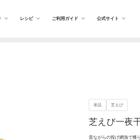
り
レシピ
ご利用ガイド
公式サイト
単品
芝えび
芝えび一夜干
昔ながらの投げ網漁で獲ら