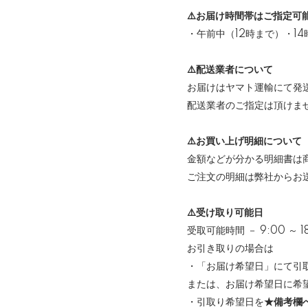
⚠️お届け時間帯はご指定可
・午前中（12時まで）・14
⚠️配送業者について
お届けはヤマト運輸にて発
配送業者のご指定は頂けま
⚠️お買い上げ明細について
金額などが分かる明細書は
ご注文の明細は弊社からお
⚠️受け取り可能日
受取可能時間 － 9:00 ～ 
お引き取りの場合は
・「お届け希望日」にて引
または、お届け希望日に希
・引取り希望日を
★備考欄