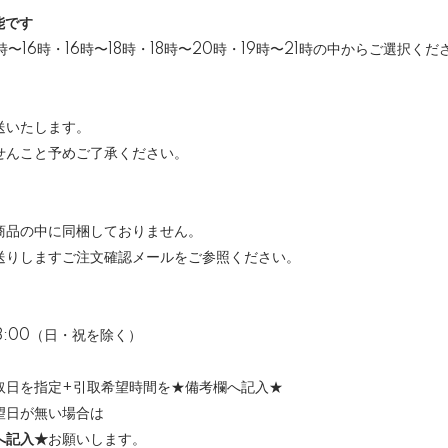
能です
時〜16時・16時〜18時・18時〜20時・19時〜21時の中からご選択くだ
送いたします。
せんこと予めご了承ください。
商品の中に同梱しておりません。
送りしますご注文確認メールをご参照ください。
18:00（日・祝を除く）
取日を指定+引取希望時間を★備考欄へ記入★
望日が無い場合は
へ記入★
お願いします。