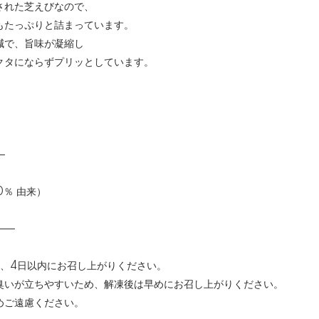
された芝えびなので、
もたっぷりと詰まっています。
減で、旨味が凝縮し
クタにならずプリッとしています。
─
0％ 由来）
──
上、4日以内にお召し上がりください。
いが立ちやすいため、解凍後は早めにお召し上がりください。
めご遠慮ください。