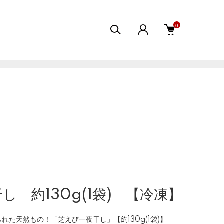
0
し 約130g(1袋) 【冷凍】
れた天然もの！「芝えび一夜干し」【約130g(1袋)】