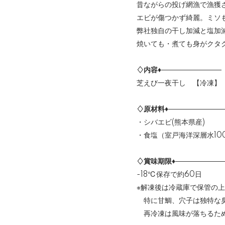
昔ながらの投げ網漁で漁獲
エビが傷つかず綺麗。ミソ
弊社独自の干し加減と塩加
焼いても・煮ても身がクタ
♢内容♦────────────
芝えび一夜干し 【冷凍】
♢原材料♦───────────
・シバエビ(熊本県産)
・食塩（室戸海洋深層水10
♢賞味期限♦──────────
-18℃保存で約60日
※解凍後は冷蔵庫で保管の
特に甘鯛、穴子は独特な臭
再冷凍は風味が落ちるた